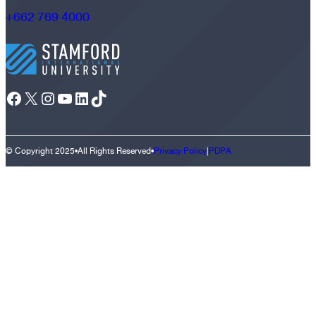
+662 769 4000
Facebook
X
Instagram
YouTube
LinkedIn
TikTok
© Copyright 2025
•
All Rights Reserved
•
Privacy Policy
|
PDPA