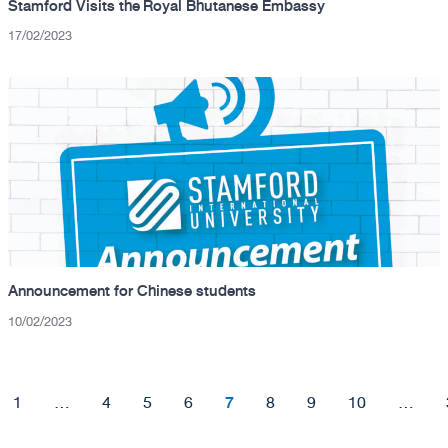
Stamford Visits the Royal Bhutanese Embassy
17/02/2023
Announcement for Chinese students
10/02/2023
7
1
…
4
5
6
8
9
10
…