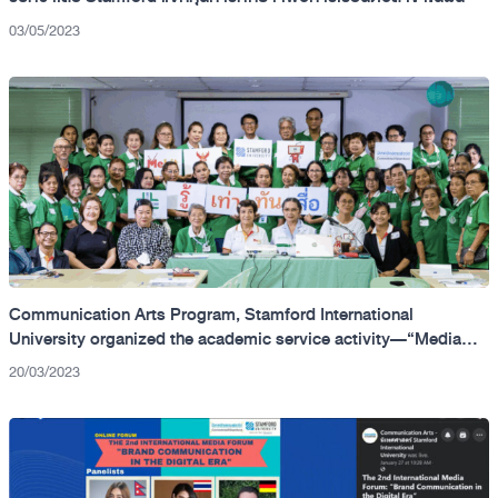
03/05/2023
Communication Arts Program, Stamford International
University organized the academic service activity—“Media
Literacy Project”—to health volunteers at Health Center 45
20/03/2023
Romklao”