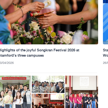
Highlights of the joyful Songkran Festival 2026 at
Sta
Stamford’s three campuses
Wo
Wo
0/04/2026
26/