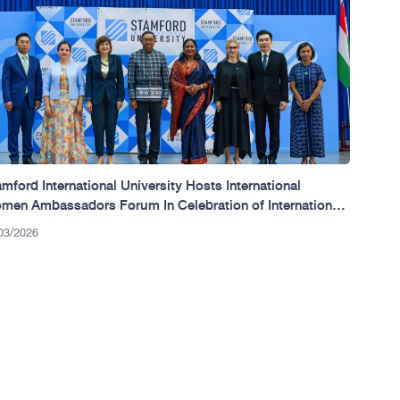
mford International University Hosts International
men Ambassadors Forum In Celebration of International
men’s Day 2026
03/2026