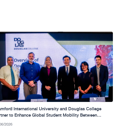
mford International University and Douglas College
rtner to Enhance Global Student Mobility Between
ailand and Canada.
06/2026