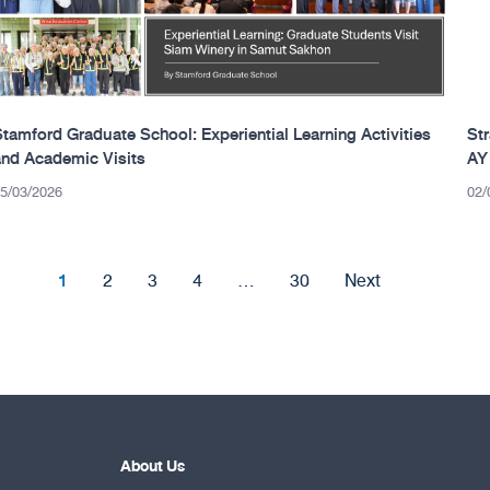
Stamford Graduate School: Experiential Learning Activities
St
and Academic Visits
AY
5/03/2026
02/
1
2
3
4
…
30
Next
About Us