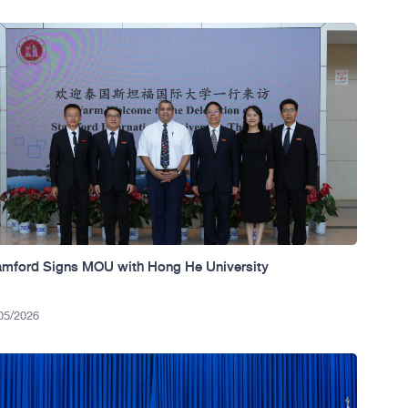
amford Signs MOU with Hong He University
05/2026