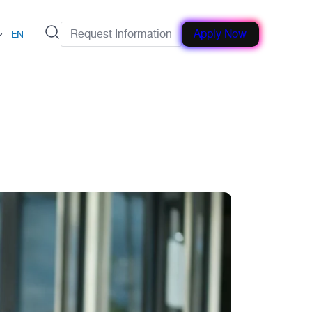
Request Information
Apply Now
EN