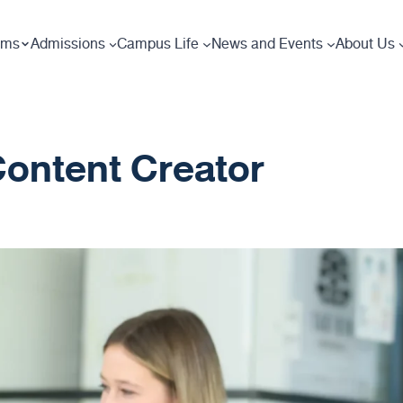
ams
Admissions
Campus Life
News and Events
About Us
Content Creator