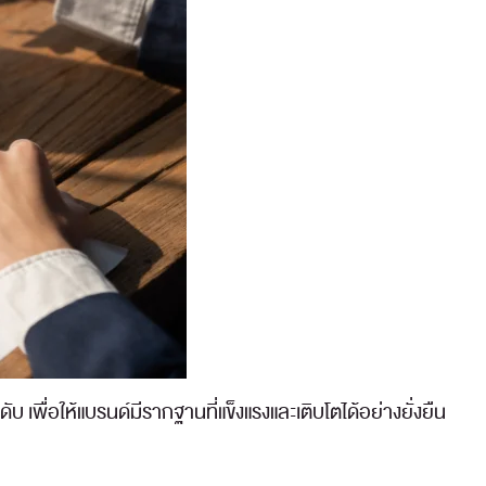
พื่อให้แบรนด์มีรากฐานที่แข็งแรงและเติบโตได้อย่างยั่งยืน