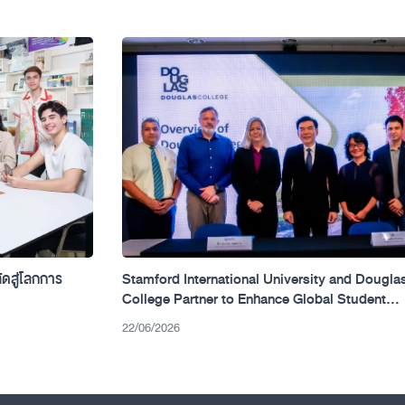
ัดสู่โลกการ
Stamford International University and Dougla
College Partner to Enhance Global Student
Mobility Between Thailand and Canada.
22/06/2026