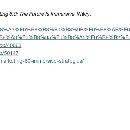
ing 6.0: The Future Is Immersive
. Wiley.
AA%E0%B8%A3%E0%B8%B8%E0%B8%9B%E0%B8%
E0%B8%A3%E0%B8%95%E0%B8%A5%E0%B8%B2%
.co/40063
co/50147
/marketing-60-immersive-strategies/