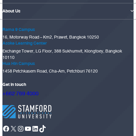
About Us
Rama 9 Campus
16, Motorway Road – Km2, Prawet, Bangkok 10250
Asoke Learning Center
Exchange Tower, LG Floor, 388 Sukhumvit, Klongtoey, Bangkok
10110
Hua Hin Campus
1458 Petchkasem Road, Cha-Am, Petchburi 76120
Get in touch
+662 769 4000
Facebook
X
Instagram
YouTube
LinkedIn
TikTok