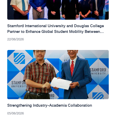
Stamford International University and Douglas College
Partner to Enhance Global Student Mobility Between
Thailand and Canada.
22/06/2026
Strengthening Industry-Academia Collaboration
05/06/2026