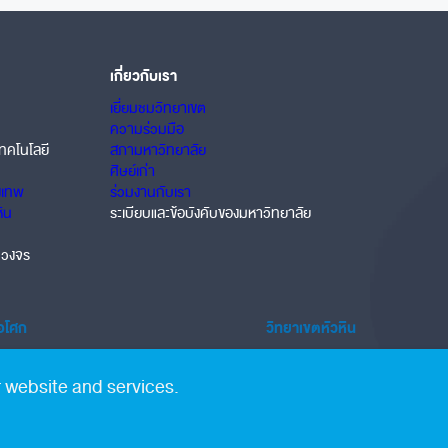
เกี่ยวกับเรา
เยี่ยมชมวิทยาเขต
ความร่วมมือ
ทคโนโลยี
สภามหาวิทยาลัย
ศิษย์เก่า
งเทพ
ร่วมงานกับเรา
หิน
ระเบียบและข้อบังคับของมหาวิทยาลัย
บวงจร
้อโศก
วิทยาเขตหัวหิน
ower ชั้น LG 388 ถนนสุขุมวิท คลองเตย 10110
1458 ถนนเพชรเกษม อำเภอชะอำ 