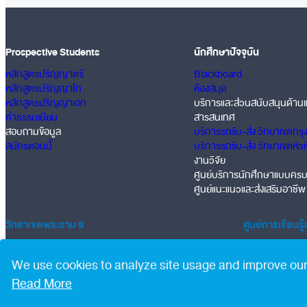
Prospective Students
นักศึกษาปัจจุบัน
หลักสูตรปริญญาตรี
Blackboard
หลักสูตรปริญญาโท
ห้องสมุด
หลักสูตรปริญญาเอก
บริการและส่วนสนับสนุนด้านเ
ค่าธรรมเนียม
สารสนเทศ
สอบถามข้อมูล
บริการรถรับ-ส่ง วิทยาเขตกรุ
สมัครตอนนี้
บริการรถรับ-ส่ง วิทยาเขตหัว
งานวิจัย
ศูนย์บริการนักศึกษาแบบคร
ศูนย์แนะแนวและส่งเสริมอาชีพ
วิทยาเขตพระราม 9
ศูนย์การเรียนรู
16 กม 2 ถนนมอเตอร์เวย์ แขวงประเวศ เขตประเวศ กทม 10250
ตึก Exchange T
© Copyright 2025
•
All Rights Reserved
•
Privacy Policy
|
PDPA