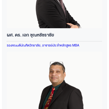
ผศ. ดร. เอก ชุณหชัชราชัย
รองคณบดีบัณฑิตวิทยาลัย, อาจารย์ประจำหลักสูตร MBA