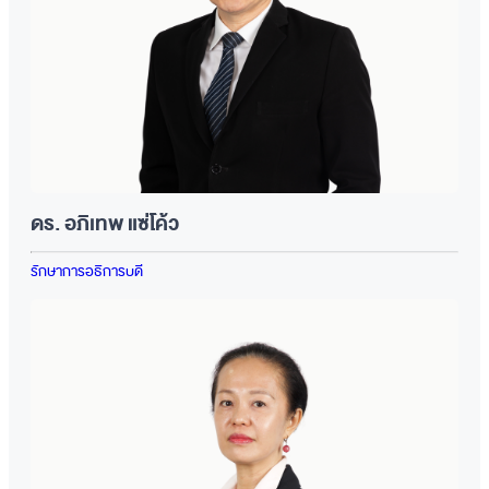
ดร. อภิเทพ แซ่โค้ว
รักษาการอธิการบดี