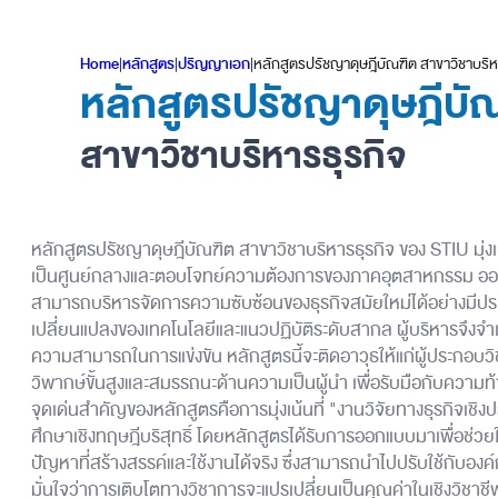
Home
|
หลักสูตร
|
ปริญญาเอก
|
หลักสูตรปรัชญาดุษฎีบัณฑิต สาขาวิชาบริห
หลักสูตรปรัชญาดุษฎีบัณ
สาขาวิชาบริหารธุรกิจ
หลักสูตรปรัชญาดุษฎีบัณฑิต สาขาวิชาบริหารธุรกิจ ของ STIU มุ่งเ
เป็นศูนย์กลางและตอบโจทย์ความต้องการของภาคอุตสาหกรรม ออกแ
สามารถบริหารจัดการความซับซ้อนของธุรกิจสมัยใหม่ได้อย่างมีป
เปลี่ยนแปลงของเทคโนโลยีและแนวปฏิบัติระดับสากล ผู้บริหารจึงจำเป
ความสามารถในการแข่งขัน หลักสูตรนี้จะติดอาวุธให้แก่ผู้ประกอบวิ
วิพากษ์ขั้นสูงและสมรรถนะด้านความเป็นผู้นำ เพื่อรับมือกับความ
จุดเด่นสำคัญของหลักสูตรคือการมุ่งเน้นที่ "งานวิจัยทางธุรกิจเชิ
ศึกษาเชิงทฤษฎีบริสุทธิ์ โดยหลักสูตรได้รับการออกแบบมาเพื่อช่ว
ปัญหาที่สร้างสรรค์และใช้งานได้จริง ซึ่งสามารถนำไปปรับใช้กับองค
มั่นใจว่าการเติบโตทางวิชาการจะแปรเปลี่ยนเป็นคุณค่าในเชิงวิชาชีพ