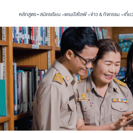
หลักสูตร
สมัครเรียน
แคมปัสไลฟ์
ข่าว & กิจกรรม
เกี่ย