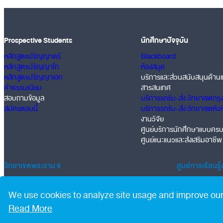
Prospective Students
นักศึกษาปัจจุบัน
หลักสูตรปริญญาตรี
Blackboard
หลักสูตรปริญญาโท
ห้องสมุด
หลักสูตรปริญญาเอก
บริการและส่วนสนับสนุนด้านเ
ค่าธรรมเนียม
สารสนเทศ
สอบถามข้อมูล
บริการรถรับ-ส่ง วิทยาเขตกรุ
สมัครตอนนี้
บริการรถรับ-ส่ง วิทยาเขตหัว
งานวิจัย
ศูนย์บริการนักศึกษาแบบคร
ศูนย์แนะแนวและส่งเสริมอาชีพ
วิทยาเขตพระราม 9
ศูนย์การเรียนรู
16 กม 2 ถนนมอเตอร์เวย์ แขวงประเวศ เขตประเวศ กทม 10250
ตึก Exchange T
© Copyright 2025
•
All Rights Reserved
•
Privacy Policy
|
PDPA