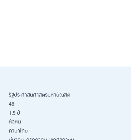
รัฐประศาสนศาสตรมหาบัณฑิต
48
1.5 ปี
หัวหิน
ภาษาไทย
มีนาคม, กรกฎาคม, พฤศจิกายน