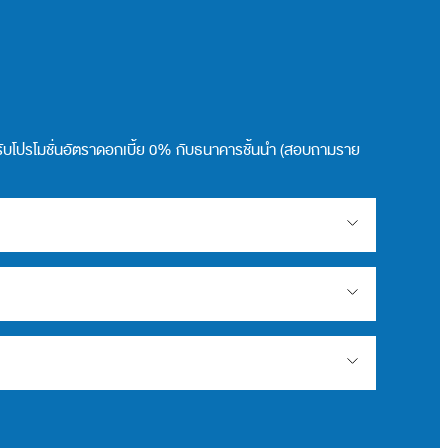
รือรับโปรโมชั่นอัตราดอกเบี้ย 0% กับธนาคารชั้นนำ (สอบถามราย