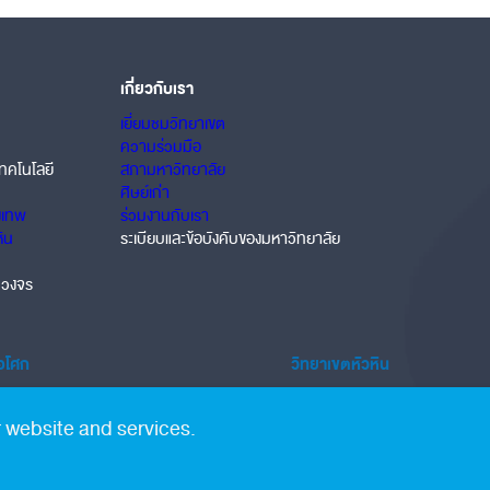
เกี่ยวกับเรา
เยี่ยมชมวิทยาเขต
ความร่วมมือ
ทคโนโลยี
สภามหาวิทยาลัย
ศิษย์เก่า
งเทพ
ร่วมงานกับเรา
หิน
ระเบียบและข้อบังคับของมหาวิทยาลัย
บวงจร
้อโศก
วิทยาเขตหัวหิน
ower ชั้น LG 388 ถนนสุขุมวิท คลองเตย 10110
1458 ถนนเพชรเกษม อำเภอชะอำ 