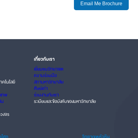
Email Me Brochure
เกี่ยวกับเรา
เยี่ยมชมวิทยาเขต
ความร่วมมือ
ทคโนโลยี
สภามหาวิทยาลัย
ศิษย์เก่า
งเทพ
ร่วมงานกับเรา
หิน
ระเบียบและข้อบังคับของมหาวิทยาลัย
บวงจร
้อโศก
วิทยาเขตหัวหิน