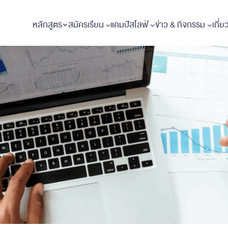
หลักสูตร
สมัครเรียน
แคมปัสไลฟ์
ข่าว & กิจกรรม
เกี่ย