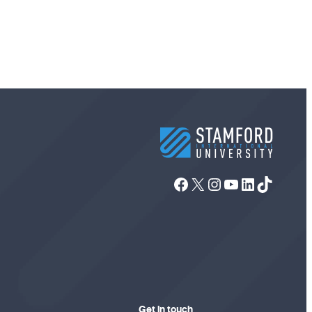
Facebook
X
Instagram
YouTube
LinkedIn
TikTok
Get in touch