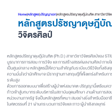
Home
|
หลักสูตร
|
ปริญญาเอก
|
หลักสูตรปรัชญาดุษฎีบัณฑิต สาขาวิชาวิจิต
หลักสูตรปรัชญาดุษฎีบัณ
วิจิตรศิลป์
หลักสูตรปรัชญาดุษฎีบัณฑิต (Ph.D.) สาขาวิชาวิจิตรศิลป์ของ STI
บูรณาการการสอน การวิจัย และการสร้างสรรค์ผลงานศิลปะภายใต้กร
เป็นศูนย์กลาง หลักสูตรนี้ให้ความสำคัญกับระเบียบวิธีวิจัยทั้งเชิง
ความมั่นใจว่านักศึกษาจะมีรากฐานทางทฤษฎีที่แข็งแกร่งสำหรับก
ระดับสูง
ด้วยการออกแบบมาเพื่อสร้างผู้นำแห่งอนาคต ปริญญานี้เตรียมความ
ก้าวเข้าสู่บทบาทระดับบริหารในสถาบันอุดมศึกษา งานด้านการสอ
หน่วยงานภาครัฐ จึงเป็นหลักสูตรที่เหมาะสมอย่างยิ่งสำหรับมืออาชีพ
ในศตวรรษที่ 21 ผ่านกระบวนการวิจัยและภาวะผู้นำเชิงกลยุทธ์