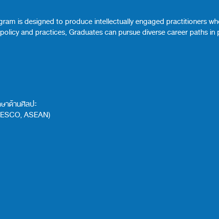
program is designed to produce intellectually engaged practitioners
olicy and practices, Graduates can pursue diverse career paths in pr
ึกษาด้านศิลปะ
 UNESCO, ASEAN)