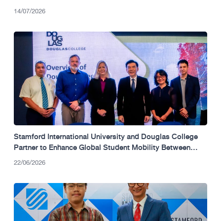
14/07/2026
Stamford International University and Douglas College
Partner to Enhance Global Student Mobility Between
Thailand and Canada.
22/06/2026