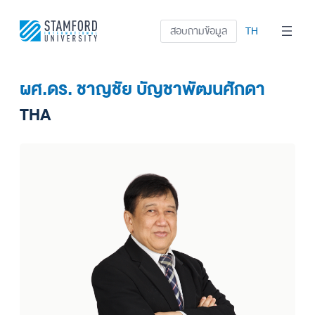
ข้าม
ไป
สอบถามข้อมูล
TH
ยัง
เนื้อหา
ผศ.ดร. ชาญชัย บัญชาพัฒนศักดา
THA