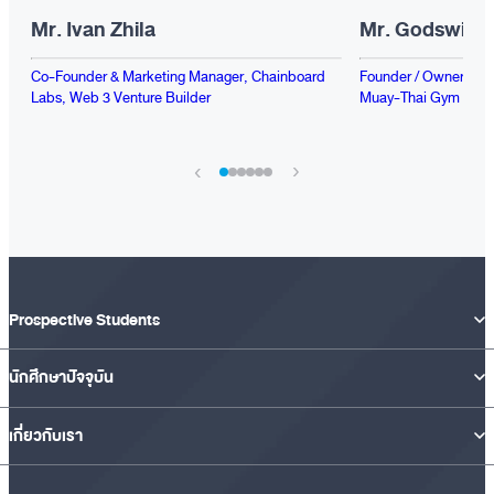
Mr. Ivan Zhila
Mr. Godswill 
Co-Founder & Marketing Manager, Chainboard
Founder / Owner, Spe
Labs, Web 3 Venture Builder
Muay-Thai Gym
›
‹
Prospective Students
นักศึกษาปัจจุบัน
เกี่ยวกับเรา