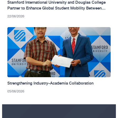
Stamford International University and Douglas College
Partner to Enhance Global Student Mobility Between
Thailand and Canada.
22/06/2026
Strengthening Industry-Academia Collaboration
05/06/2026