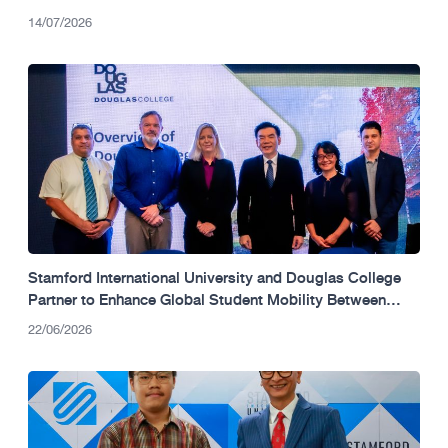
14/07/2026
Stamford International University and Douglas College
Partner to Enhance Global Student Mobility Between
Thailand and Canada.
22/06/2026